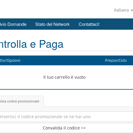
Italiano
ivio Domande
Stato del Network
Contattaci!
trolla e Paga
tto/Opzioni
Prezzo/Ciclo
Il tuo carrello è vuoto
lica codice promozionale
Convalida il codice >>