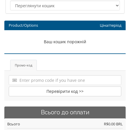
Product/Options
Ціна/період
Ваш кошик порожній
Промо-код
Перевірити код >>
Всього до оплати
Всього
R$0.00 BRL