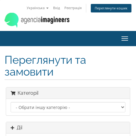
Українська
Вхід
Реєстрація
Переглянути кошик
Toggl
navig
Переглянути та
замовити
Категорії
Дії