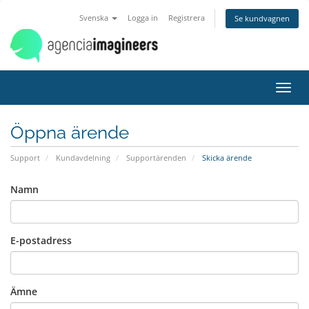
Svenska
Logga in
Registrera
Se kundvagnen
Toggl
navig
Öppna ärende
Support
Kundavdelning
Supportärenden
Skicka ärende
Namn
E-postadress
Ämne