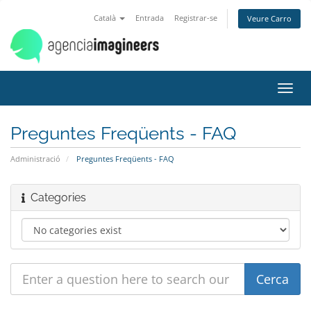
Català
Entrada
Registrar-se
Veure Carro
Toggl
navig
Preguntes Freqüents - FAQ
Administració
Preguntes Freqüents - FAQ
Categories